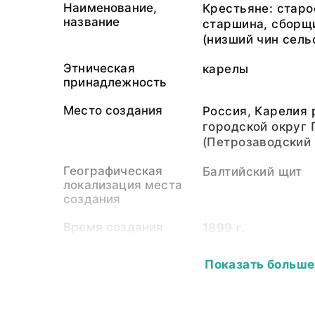
Наименование,
Крестьяне: старо
название
старшина, сборщи
(низший чин сель
Этническая
карелы
принадлежность
Место создания
Россия, Карелия 
городской округ
(Петрозаводский 
Географическая
Балтийский щит
локализация места
создания
Время создания
1899 г.
Автор
Круковский Михаи
Показать больше
1936)
Экспедиция
Этнографическая