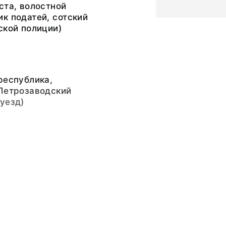
ста, волостной
к податей, сотский
ской полиции)
республика,
 Петрозаводский
уезд)
л Антонович (1865 -
 экскурсия