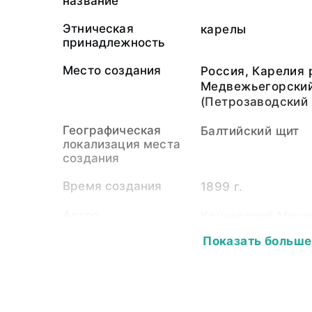
название
Этническая
карелы
принадлежность
Место создания
Россия, Карелия 
Медвежьегорский
(Петрозаводский 
Географическая
Балтийский щит
локализация места
создания
Время создания
1899 г.
Автор
Круковский Михаи
1936)
Показать больше
Экспедиция
Этнографическая
Собиратель-частное
Круковский Михаи
лицо
1936)