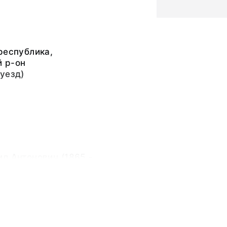
республика,
 р-он
уезд)
л Антонович (1865 -
 экскурсия
л Антонович (1865 -