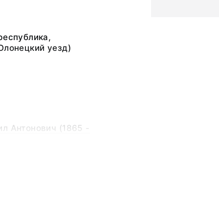
республика,
Олонецкий уезд)
л Антонович (1865 -
 экскурсия
л Антонович (1865 -
ьный слой, бумажная