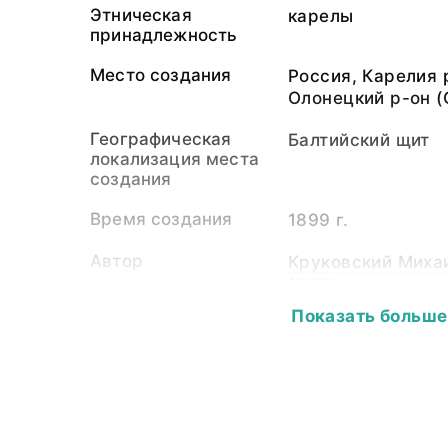
Этническая
карелы
принадлежность
Место создания
Россия, Карелия 
Олонецкий р-он (
Географическая
Балтийский щит
локализация места
создания
Время создания
1899 г.
Автор
Круковский Михаи
1936)
Показать больше
Экспедиция
Этнографическая
Собиратель-частное
Круковский Михаи
лицо
1936)
Материал
светочувствител