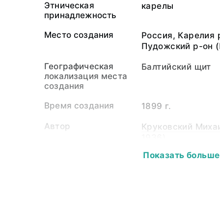
Этническая
карелы
принадлежность
Место создания
Россия, Карелия 
Пудожский р-он 
Географическая
Балтийский щит
локализация места
создания
Время создания
1899 г.
Автор
Круковский Михаи
1936)
Показать больше
Экспедиция
Этнографическая
Собиратель-частное
Круковский Михаи
лицо
1936)
Материал
светочувствител