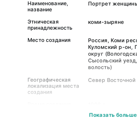
Наименование,
Портрет женщин
название
Этническая
коми-зыряне
принадлежность
Место создания
Россия, Коми рес
Куломский р-он, 
округ (Вологодска
Сысольский уезд
волость)
Географическая
Север Восточной
локализация места
создания
Время создания
1906 г.
Показать больше
Автор
Сергель Сергей И
1883 - 1955)
Собиратель-частное