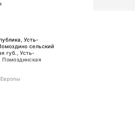
ы
публика, Усть-
Помоздино сельский
я губ., Усть-
, Помоздинская
 Европы
ванович (23 сентября