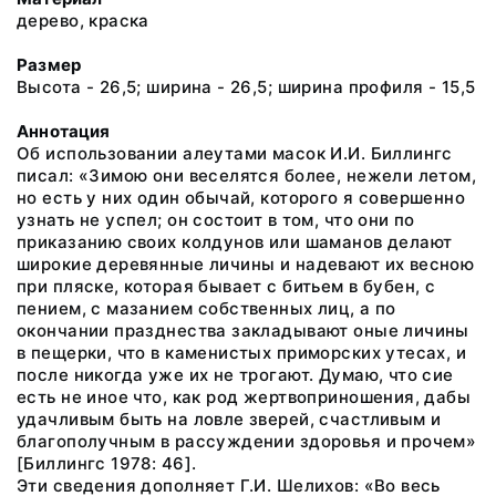
дерево, краска
Размер
Высота - 26,5; ширина - 26,5; ширина профиля - 15,5
Аннотация
Об использовании алеутами масок И.И. Биллингс
писал: «Зимою они веселятся более, нежели летом,
но есть у них один обычай, которого я совершенно
узнать не успел; он состоит в том, что они по
приказанию своих колдунов или шаманов делают
широкие деревянные личины и надевают их весною
при пляске, которая бывает с битьем в бубен, с
пением, с мазанием собственных лиц, а по
окончании празднества закладывают оные личины
в пещерки, что в каменистых приморских утесах, и
после никогда уже их не трогают. Думаю, что сие
есть не иное что, как род жертвоприношения, дабы
удачливым быть на ловле зверей, счастливым и
благополучным в рассуждении здоровья и прочем»
[Биллингс 1978: 46].
Эти сведения дополняет Г.И. Шелихов: «Во весь