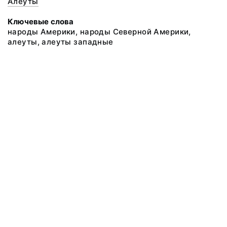
Алеуты
Ключевые слова
народы Америки, народы Северной Америки,
алеуты, алеуты западные
@ 2018 Музей антропологии и этнографии им. Петра Великого
(Кунсткамера) Российской академии наук
Все права защищены.
Условия использования материалов сайта