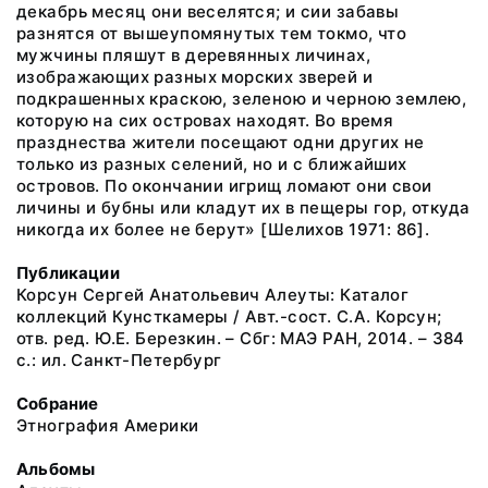
декабрь месяц они веселятся; и сии забавы
разнятся от вышеупомянутых тем токмо, что
мужчины пляшут в деревянных личинах,
изображающих разных морских зверей и
подкрашенных краскою, зеленою и черною землею,
которую на сих островах находят. Во время
празднества жители посещают одни других не
только из разных селений, но и с ближайших
островов. По окончании игрищ ломают они свои
личины и бубны или кладут их в пещеры гор, откуда
никогда их более не берут» [Шелихов 1971: 86].
Публикации
Корсун Сергей Анатольевич Алеуты: Каталог
коллекций Кунсткамеры / Авт.-сост. С.А. Корсун;
отв. ред. Ю.Е. Березкин. – Сбг: МАЭ РАН, 2014. – 384
с.: ил. Санкт-Петербург
Собрание
Этнография Америки
Альбомы