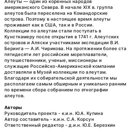
Алеуты — один из коренных народов
американского Севера. В начале XIX в. группа
алеутов была переселена на Командорские
острова. Поэтому в настоящее время алеуты
проживают как в США, так и в России.
Коллекции по алеутам стали поступать в
Кунсткамеру после открытия в 1741 г. Алеутских
островов и Аляски участниками экспедиции В.И.
Беринга — А.И. Чирикова. На протяжении более ста
пятидесяти лет российские мореплаватели,
путешественники, ученые, миссионеры и
служащие Российско-Американской компании
доставляли в Музей коллекции по алеутам.
Благодаря их собирательской деятельности мы
располагаем самым обширным и уникально ранним
по времени сбора собранием по этнографии
алеутов.
Авторы
Руководитель проекта - к.и.н. Ю.А. Купина
Автор составитель - к.и.н. С.А. Корсун
Ответственный редактор - д.и.н. Ю.Е. Березкин