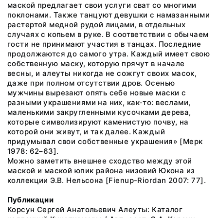
маской предлагает свои услуги сват со многими
поклонами. Также танцуют девушки с намазанными
растертой медной рудой лицами, в отдельных
случаях с копьем в руке. В соответствии с обычаем
гости не принимают участия в танцах. Последние
продолжаются до самого утра. Каждый имеет свою
собственную маску, которую прячут в начале
весны, и алеуты никогда не сожгут своих масок,
даже при полном отсутствии дров. Осенью
мужчины вырезают опять себе новые маски с
разными украшениями на них, как-то: веслами,
маленькими закругленными кусочками дерева,
которые символизируют каменистую почву, на
которой они живут, и так далее. Каждый
придумывал свои собственные украшения» [Мерк
1978: 62–63].
Можно заметить внешнее сходство между этой
маской и маской юпик района низовий Юкона из
коллекции Э.В. Нельсона [Fienup-Riordan 2007: 77].
Публикации
Корсун Сергей Анатольевич Алеуты: Каталог