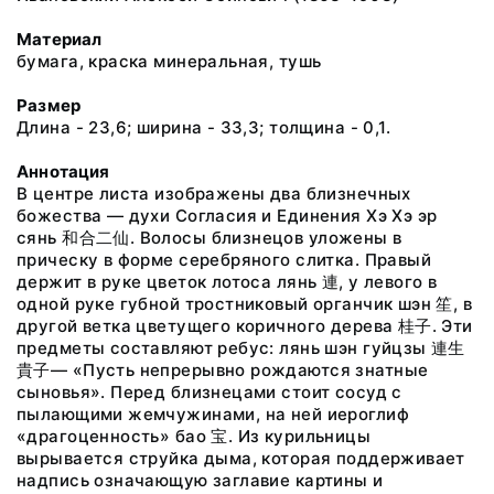
Материал
бумага, краска минеральная, тушь
Размер
Длина - 23,6; ширина - 33,3; толщина - 0,1.
Аннотация
В центре листа изображены два близнечных
божества — духи Согласия и Единения Хэ Хэ эр
сянь 和合二仙. Волосы близнецов уложены в
прическу в форме серебряного слитка. Правый
держит в руке цветок лотоса лянь 連, у левого в
одной руке губной тростниковый органчик шэн 笙, в
другой ветка цветущего коричного дерева 桂子. Эти
предметы составляют ребус: лянь шэн гуйцзы 連生
貴子— «Пусть непрерывно рождаются знатные
сыновья». Перед близнецами стоит сосуд с
пылающими жемчужинами, на ней иероглиф
«драгоценность» бао 宝. Из курильницы
вырывается струйка дыма, которая поддерживает
надпись означающую заглавие картины и