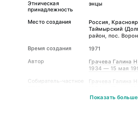
Этническая
энцы
принадлежность
Место создания
Россия, Краснояр
Таймырский (Дол
район, пос. Воро
Время создания
1971
Автор
Грачева Галина Н
1934 — 15 мая 19
Собиратель-частное
Грачева Галина Н
лицо
1934 — 15 мая 19
Хлобыстин Леони
Показать больше
1931 — 11 марта 
Материал
фотопленка, свет
Размер
2,4 х 3,6