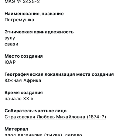
МАЭ № 3425-2
Наименование, название
Погремушка
Этническая принадлежность
зулу
свази
Место создания
ЮАР
Географическая локализация места создания
Южная Африка
Время создания
начало XX в.
Собиратель-частное лицо
Страховская Любовь Михайловна (1874-?)
Материал
плод лагенарии (тыква), дерево