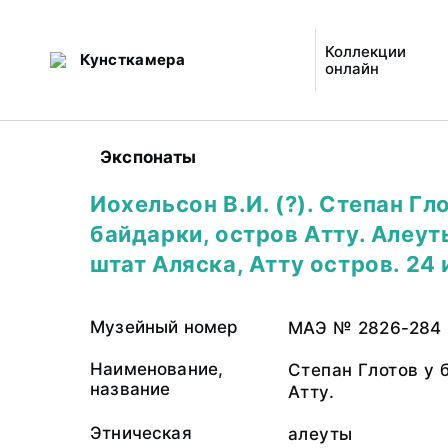
Коллекции
Кунсткамера
онлайн
Экспонаты
Иохельсон В.И. (?). Степан Гл
байдарки, остров Атту. Алеут
штат Аляска, Атту остров. 24 
Музейный номер
МАЭ № 2826-284
Наименование,
Степан Глотов у 
название
Атту.
Этническая
алеуты