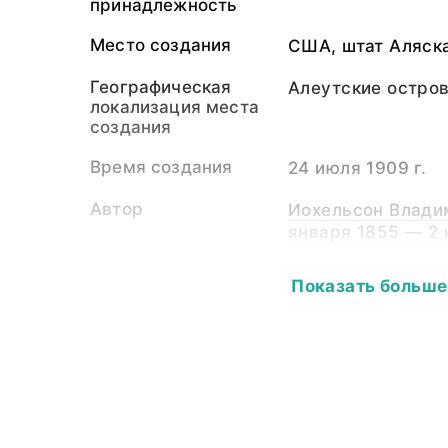
принадлежность
Место создания
США, штат Аляска
Географическая
Алеутские остро
локализация места
создания
Время создания
24 июля 1909 г.
Автор
Иохельсон Владим
января 1855 — 2 н
Собиратель-частное
Иохельсон Владим
Показать больше
лицо
января 1855 — 2 
Материал
стеклянная пласт
светочувствител
Размер
13,0 х 18,0
Публикации
Корсун Сергей А