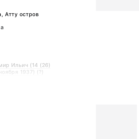
, Атту остров
ва
ир Ильич (14 (26)
оября 1937) (?)
ир Ильич (14 (26)
ноября 1937)
ина,
ьный слой
натольевич Алеуты: