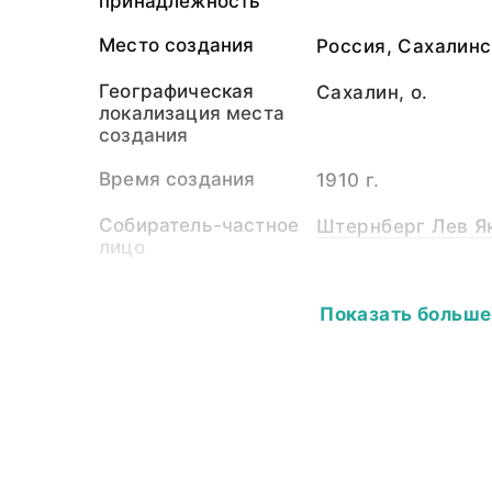
принадлежность
Место создания
Россия, Сахалинс
Географическая
Сахалин, о.
локализация места
создания
Время создания
1910 г.
Собиратель-частное
Штернберг Лев Як
лицо
Материал
светочувствитель
Показать больше
пластина
Размер
9,0 х 14,0
Собрание
Фотоколлекция
Ключевые слова
народы Сибири и 
нивхи