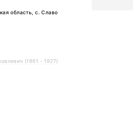
кая область, с. Славо
овлевич (1861 - 1927)
ный слой, стеклянная
Дальнего Востока,