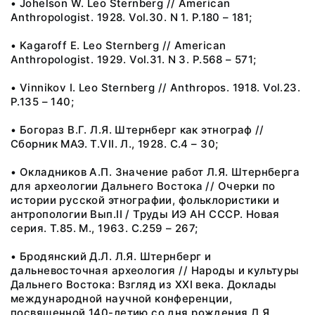
• Johelson W. Leo Sternberg // American
Anthropologist. 1928. Vol.30. N 1. P.180 – 181;
• Kagaroff E. Leo Sternberg // American
Anthropologist. 1929. Vol.31. N 3. P.568 – 571;
• Vinnikov I. Leo Sternberg // Anthropos. 1918. Vol.23.
P.135 – 140;
• Богораз В.Г. Л.Я. Штернберг как этнограф //
Сборник МАЭ. Т.VII. Л., 1928. С.4 – 30;
• Окладников А.П. Значение работ Л.Я. Штернберга
для археологии Дальнего Востока // Очерки по
истории русской этнографии, фольклористики и
антропологии Вып.II / Труды ИЭ АН СССР. Новая
серия. Т.85. М., 1963. С.259 – 267;
• Бродянский Д.Л. Л.Я. Штернберг и
дальневосточная археология // Народы и культуры
Дальнего Востока: Взгляд из XXI века. Доклады
международной научной конференции,
посвященной 140-летию со дня рождения Л.Я.