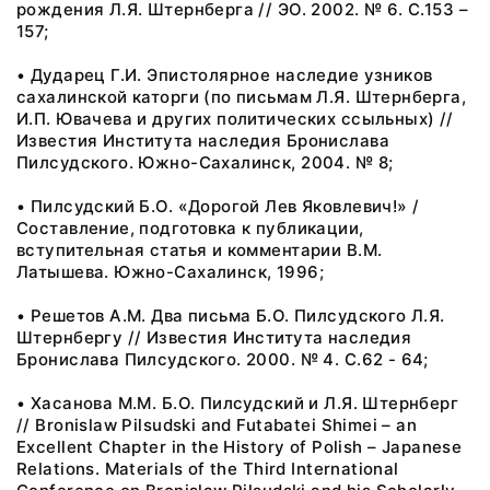
рождения Л.Я. Штернберга // ЭО. 2002. № 6. С.153 –
157;
• Дударец Г.И. Эпистолярное наследие узников
сахалинской каторги (по письмам Л.Я. Штернберга,
И.П. Ювачева и других политических ссыльных) //
Известия Института наследия Бронислава
Пилсудского. Южно-Сахалинск, 2004. № 8;
• Пилсудский Б.О. «Дорогой Лев Яковлевич!» /
Составление, подготовка к публикации,
вступительная статья и комментарии В.М.
Латышева. Южно-Сахалинск, 1996;
• Решетов А.М. Два письма Б.О. Пилсудского Л.Я.
Штернбергу // Известия Института наследия
Бронислава Пилсудского. 2000. № 4. С.62 - 64;
• Хасанова М.М. Б.О. Пилсудский и Л.Я. Штернберг
// Bronislaw Pilsudski and Futabatei Shimei – an
Excellent Chapter in the History of Polish – Japanese
Relations. Materials of the Third International