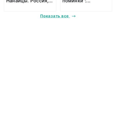
Нанайцы. Россия,
...
поминки":
...
Показать все
@ 2018 Музей антропологии и этнографии им. Петра Великого
(Кунсткамера) Российской академии наук
Все права защищены.
Условия использования материалов сайта
Отправить сообщение