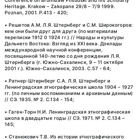
Conference on Bronislaw Pilsudski and his Scholarly
Heritage. Krakow – Zakopane 29/8 – 7/9 1999.
Poznan, 2001. P.413 - 420;
• Решетов А.М. Л.Я. Штернберг и С.М. Широкогоров:
кем они были друг для друга (по материалам
переписки 1912 0 1924 гг.) // Народы и культуры
Дальнего Востока: Взгляд из XXI века. Доклады
международной научной конференции,
посвященной 140-летию со дня рождения Л.Я.
Штернберга (г. Южно-Сахалинск, 9 – 11 октября
2001 г.). Южно-Сахалинск, 2003. С.57 - 64;
• Ратнер-Штернберг С.А. Л.Я. Штернберг и
Ленинградская этнографическая школа 1904 – 1927
гг. (по личным воспоминаниям и архивным данным)
// СЭ. 1935. № 2. С.134 - 154;
• Гаген-Торн Н.И. Ленинградская этнографическая
школа в двадцатые годы // СЭ. 1971. № 2. С.134 –
145;
• Станюкович Т.В. Из истории этнографического