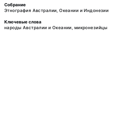
Собрание
Этнография Австралии, Океании и Индонезии
Ключевые слова
народы Австралии и Океании, микронезийцы
@ 2018 Музей антропологии и этнографии им. Петра Великого
(Кунсткамера) Российской академии наук
Все права защищены.
Условия использования материалов сайта