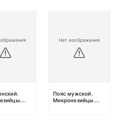
зображения
Нет изображения
енский.
Пояс мужской.
езийцы.
...
Микронезийцы.
...