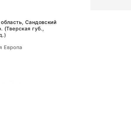
 область, Сандовский
. (Тверская губ.,
д.)
я Европа
ндр Лукич
ндр Лукич