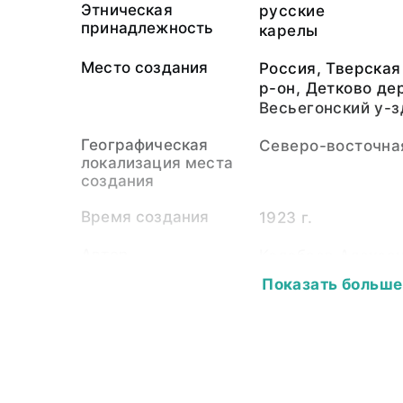
Этническая
русские
принадлежность
карелы
Место создания
Россия, Тверская
р-он, Детково дер
Весьегонский у-з
Географическая
Северо-восточна
локализация места
создания
Время создания
1923 г.
Автор
Колобаев Алекса
Показать больше
Собиратель-частное
Колобаев Алекса
лицо
Материал
бумага
Размер
22,8х20,8 см.