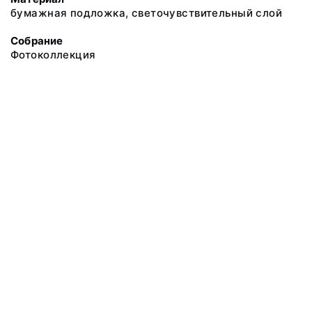
бумажная подложка, светочувствительный слой
Собрание
Фотоколлекция
@ 2018 Музей антропологии и этнографии им. Петра Великого
(Кунсткамера) Российской академии наук
Все права защищены.
Условия использования материалов сайта
Отправить сообщение