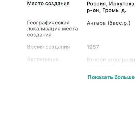
Место создания
Россия, Иркутска
р-он, Громы д.
Географическая
Ангара (басс.р.)
локализация места
создания
Время создания
1957
Экспедиция
Второй этнографи
Ангарской экспед
Показать больше
Собиратель-частное
Сабурова Людмил
лицо
1998)
Материал
бумажная подлож
светочувствител
Размер
11,5 х 17,5
Собрание
Фотоколлекция