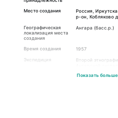
принадлежность
Место создания
Россия, Иркутска
р-он, Кобляково д
Географическая
Ангара (басс.р.)
локализация места
создания
Время создания
1957
Экспедиция
Второй этнографи
Ангарской экспед
Показать больше
Собиратель-частное
Сабурова Людмил
лицо
1998)
Материал
бумажная подлож
светочувствител
Размер
11,5 х 17,5