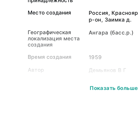
принадлежность
Место создания
Россия, Краснояр
р-он, Заимка д.
Географическая
Ангара (басс.р.)
локализация места
создания
Время создания
1959
Автор
Демьянов В Г
Экспедиция
Ангарский отряд
Показать больше
экспедиции Инст
СССР (1959)
Собиратель-частное
Сабурова Людмил
лицо
1998)
Материал
светочувствитель