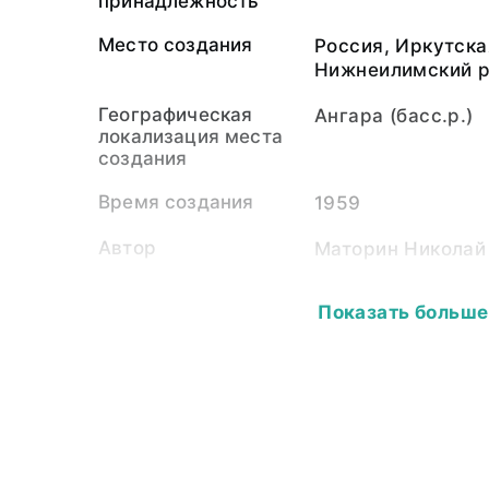
принадлежность
Место создания
Россия, Иркутска
Нижнеилимский р
Географическая
Ангара (басс.р.)
локализация места
создания
Время создания
1959
Автор
Маторин Николай
Экспедиция
Ангарский отряд
Показать больше
экспедиции Инст
СССР (1959)
Собиратель-частное
Сабурова Людмил
лицо
1998)
Материал
светочувствитель