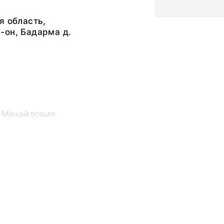
я область,
-он, Бадарма д.
 Михайлович
 комплексной
итута Этнографии АН
а Михайловна (1921–
ный слой, фотопленка