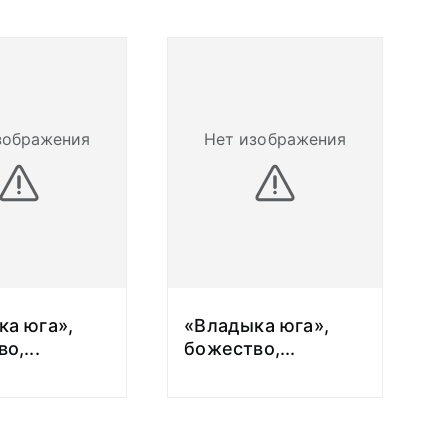
зображения
Нет изображения
ка юга»,
«Владыка юга»,
во,
...
божество,
...