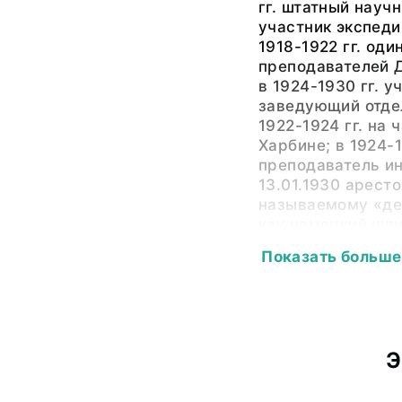
гг. штатный науч
участник экспед
1918-1922 гг. оди
преподавателей 
в 1924-1930 гг. у
заведующий отде
1922-1924 гг. на 
Харбине; в 1924-1
преподаватель ин
13.01.1930 аресто
называемому «де
как немецкий шпи
Коллегия ОГПУ пр
Показать больше
годам исправите
лагерей. Умер в 
Сфера научных ин
этнография иран
Э
история и этногр
филология, этно