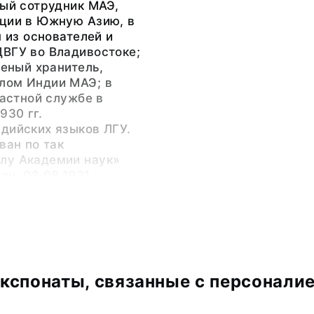
ный сотрудник МАЭ,
иции в Южную Азию, в
н из основателей и
ДВГУ во Владивостоке;
ченый хранитель,
лом Индии МАЭ; в
частной службе в
930 гг.
дийских языков ЛГУ.
ван по так
лу Академии наук»
он, 08.08.1931
иговорила его к пяти
льно-трудовых
заключении.
тересов: История и
оязычных народов;
кспонаты, связанные с персонали
афия народов Индии;
графия народов Южной