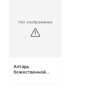
• Элементы народ
классической дра
Сборник МАЭ. 1928
Нет изображения
• Индийский наро
Восточный театр: 
1929. С. 16-111;
• В глуши Цейлон
участников эксп
в Индию и на Цейл
(совместно с Л.А.
Алтарь
КЭТ. 1997. Вып. 11
божественной
...
Прочие сведения
О нем:
• Мерварт А.М. /
1-2. С. 333-334;
• Краснодембская