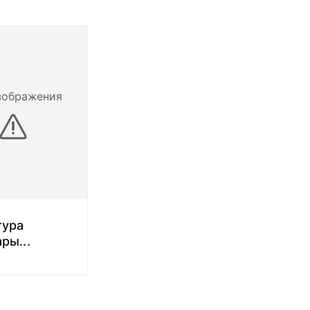
зображения
тура
ары
...