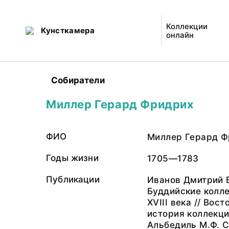
Коллекции
Кунсткамера
онлайн
Собиратели
Миллер Герард Фридрих
ФИО
Миллер Герард Ф
Годы жизни
1705—1783
Публикации
Иванов Дмитрий 
Буддийские колл
XVIII века // Вос
история коллекций
Альбедиль М.Ф. С