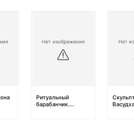
ния
Нет изображения
Нет и
кона
Ритуальный
Скульп
барабанчик.
...
Васудх