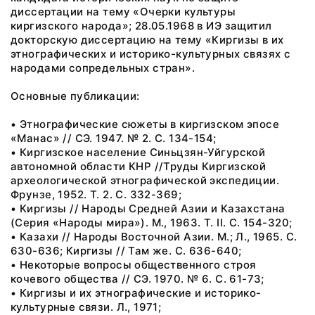
диссертации на тему «Очерки культуры
киргизского народа»; 28.05.1968 в ИЭ защитил
докторскую диссертацию на тему «Киргизы в их
этнографических и историко-культурных связях с
народами сопредельных стран».
Основные публикации:
• Этнографические сюжеты в киргизском эпосе
«Манас» // СЭ. 1947. № 2. С. 134-154;
• Киргизское население Синьцзян-Уйгурской
автономной области КНР //Труды Киргизской
археологической этнографической экспедиции.
Фрунзе, 1952. Т. 2. С. 332-369;
• Киргизы // Народы Средней Азии и Казахстана
(Серия «Народы мира»). М., 1963. Т. II. С. 154-320;
• Казахи // Народы Восточной Азии. М.; Л., 1965. С.
630-636; Киргизы // Там же. С. 636-640;
• Некоторые вопросы общественного строя
кочевого общества // СЭ. 1970. № 6. С. 61-73;
• Киргизы и их этнографические и историко-
культурные связи. Л., 1971;