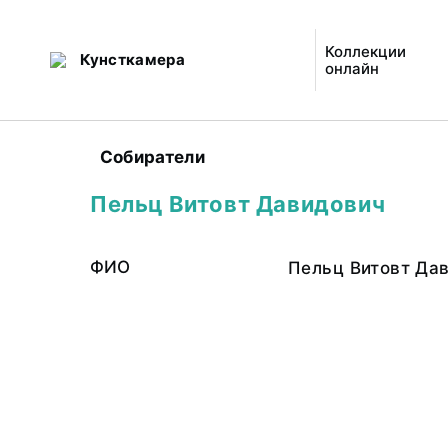
Коллекции
Кунсткамера
онлайн
Собиратели
Пельц Витовт Давидович
ФИО
Пельц Витовт Да