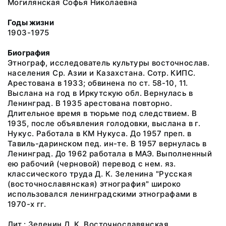
Могилянская Софья Николаевна
Годы жизни
1903-1975
Биография
Этнограф, исследователь культуры восточнослав.
населения Ср. Азии и Казахстана. Сотр. КИПС.
Арестована в 1933; обвинена по ст. 58-10, 11.
Выслана на год в Иркутскую обл. Вернулась в
Ленинград. В 1935 арестована повторно.
Длительное время в тюрьме под следствием. В
1935, после объявления голодовки, выслана в г.
Нукус. Работала в КМ Нукуса. До 1957 преп. в
Тавиль-даринском пед. ин-те. В 1957 вернулась в
Ленинград. До 1962 работала в МАЭ. Выполненный
ею рабочий (черновой) перевод с нем. яз.
классического труда Д. К. Зеленина "Русская
(восточнославянская) этнография" широко
использовался ленинградскими этнографами в
1970-х гг.
Лит.: Зеленин Д. К. Восточнославянская