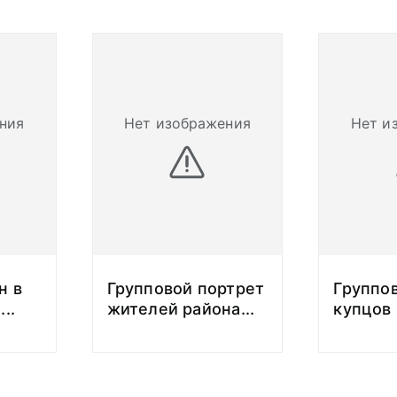
ния
Нет изображения
Нет и
н в
Групповой портрет
Группо
х
...
жителей района
...
купцов 