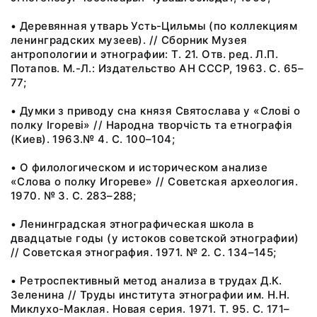
• Деревянная утварь Усть-Цильмы (по коллекциям
ленинградских музеев). // Сборник Музея
антропологии и этнографии: Т. 21. Отв. ред. Л.П.
Потапов. М.-Л.: Издательство АН СССР, 1963. С. 65–
77;
• Думки з приводу сна князя Святослава у «Словi о
полку Iгоревi» // Народна творчiсть та етнографiя
(Киев). 1963.№ 4. С. 100–104;
• О филологическом и историческом анализе
«Слова о полку Игореве» // Советская археология.
1970. № 3. С. 283–288;
• Ленинградская этнографическая школа в
двадцатые годы (у истоков советской этнографии)
// Советская этнография. 1971. № 2. С. 134–145;
• Ретроспективный метод анализа в трудах Д.К.
Зеленина // Труды института этнографии им. Н.Н.
Миклухо-Маклая. Новая серия. 1971. Т. 95. С. 171–