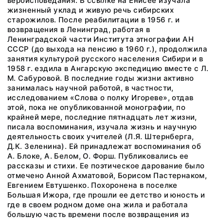
вероисповедания. В ссылке на Енисее изучала
жизненный уклад и живую речь сибирских
старожилов. После реабилитации в 1956 г. и
возвращения в Ленинград, работая в
Ленинградской части Института этнографии АН
СССР (до выхода на пенсию в 1960 г.), продолжила
занятия культурой русского населения Сибири и в
1958 г. ездила в Ангарскую экспедицию вместе с Л.
М. Сабуровой. В последние годы жизни активно
занималась научной работой, в частности,
исследованием «Слова о полку Игореве», отдав
этой, пока не опубликованной монографии, по
крайней мере, последние пятнадцать лет жизни,
писала воспоминания, изучала жизнь и научную
деятельность своих учителей (Л.Я. Штернберга,
Д.К. Зеленина). Ей принадлежат воспоминания об
А. Блоке, А. Белом, О. Форш. Публиковались ее
рассказы и стихи. Ее поэтическое дарование было
отмечено Анной Ахматовой, Борисом Пастернаком,
Евгением Евтушенко. Похоронена в поселке
Большая Ижора, где прошли ее детство и юность и
где в своем родном доме она жила и работала
большую часть времени после возвращения из