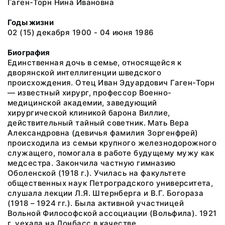
Гаген-Торн Нина Ивановна
Годы жизни
02 (15) декабря 1900 - 04 июня 1986
Биография
Единственная дочь в семье, относящейся к
дворянской интеллигенции шведского
происхождения. Отец Иван Эдуардович Гаген-Торн
— известный хирург, профессор Военно-
медицинской академии, заведующий
хирургической клиникой барона Виллие,
действительный тайный советник. Мать Вера
Александровна (девичья фамилия Зоргенфрей)
происходила из семьи крупного железнодорожного
служащего, помогала в работе будущему мужу как
медсестра. Закончила частную гимназию
Оболенской (1918 г.). Училась на факультете
общественных наук Петроградского университета,
слушала лекции Л.Я. Штернберга и В.Г. Богораза
(1918 – 1924 гг.). Была активной участницей
Вольной Философской ассоциации (Вольфила). 1921
г. уехала на Донбасс в качестве