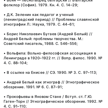
• Боян — песнотворец български // Български
фолклор (София). 1979. Кн. 4. С. 14–29;
• Д.К. Зеленин как педагог и ученый
(ленинградский период) // Проблемы славянской
этнографии Л.: Наука, 1979. С. 44–61;
• Борис Николаевич Бугаев (Андрей Белый) //
Андрей Белый: проблемы творчества. М.:
Советский писатель, 1988. С. 546–556;
• Вольфила: Вольно-философская ассоциация в
Ленинграде в 1920–1922 гг. // Вопр. филос. 1990. №
4. С. 88–104;
• В ссылке на Енисее // СЭ. 1990. № 3. С. 97–113;
• Андрей Белый как этнограф // Этнографическое
обозрение. 1991. № 6. С. 87–91;
• Прокофьевы в Яновом Стане / Вступ. ст. Г.Ю.
Гаген-Торн // Этнографическое обозрение. 1992. №
4. С. 91–110;