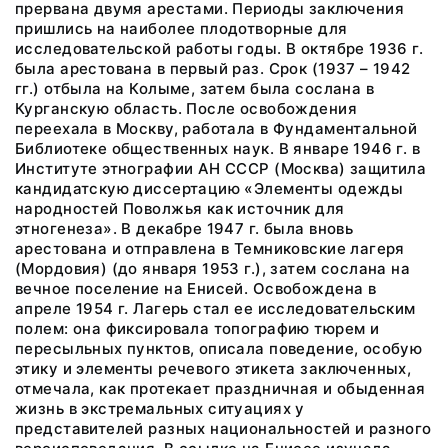
прервана двумя арестами. Периоды заключения
пришлись на наиболее плодотворные для
исследовательской работы годы. В октябре 1936 г.
была арестована в первый раз. Срок (1937 – 1942
гг.) отбыла на Колыме, затем была сослана в
Курганскую область. После освобождения
переехала в Москву, работала в Фундаментальной
Библиотеке общественных наук. В январе 1946 г. в
Институте этнографии АН СССР (Москва) защитила
кандидатскую диссертацию «Элементы одежды
народностей Поволжья как источник для
этногенеза». В декабре 1947 г. была вновь
арестована и отправлена в Темниковские лагеря
(Мордовия) (до января 1953 г.), затем сослана на
вечное поселение на Енисей. Освобождена в
апреле 1954 г. Лагерь стал ее исследовательским
полем: она фиксировала топографию тюрем и
пересыльных пунктов, описала поведение, особую
этику и элементы речевого этикета заключенных,
отмечала, как протекает праздничная и обыденная
жизнь в экстремальных ситуациях у
представителей разных национальностей и разного