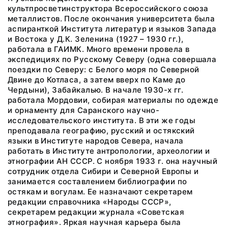
культпросветинструктора Всероссийского союза
металлистов. После окончания университета была
аспиранткой Института литератур и языков Запада
и Востока у Д.К. Зеленина (1927 – 1930 гг.),
работала в ГАИМК. Много времени провела в
экспедициях по Русскому Северу (одна совершала
поездки по Северу: с Белого моря по Северной
Двине до Котласа, а затем вверх по Каме до
Чердыни), Забайкалью. В начале 1930-х гг.
работала Мордовии, собирая материалы по одежде
и орнаменту для Саранского научно-
исследовательского института. В эти же годы
преподавала географию, русский и остякский
языки в Институте народов Севера, начала
работать в Институте антропологии, археологии и
этнографии АН СССР. С ноября 1933 г. она научный
сотрудник отдела Сибири и Северной Европы и
занимается составлением библиографии по
остякам и вогулам. Ее назначают секретарем
редакции справочника «Народы СССР»,
секретарем редакции журнала «Советская
этнография». Яркая научная карьера была