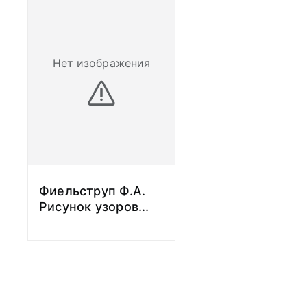
Русского Музея 
сотрудником КИП
Института по из
(преемника КИПС)
Нет изображения
Жена – известный
Михайловна Пеще
сотрудник МАЭ. 
арестован 26 ноя
Российской наци
(«Делу славистов
мая 1958 г.
Сфера научных ин
Фиельструп Ф.А.
этнография наро
Рисунок узоров
...
Америки; история
тюркских народов
фольклор.
Основные научны
Второй русской 
Америку 1914—191