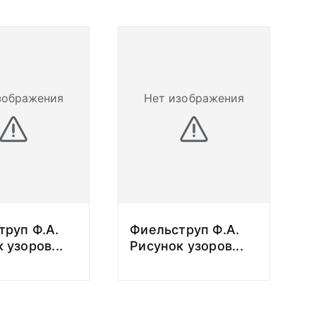
зображения
Нет изображения
труп Ф.А.
Фиельструп Ф.А.
к узоров
...
Рисунок узоров
...