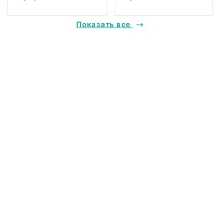
Показать все
@ 2018 Музей антропологии и этнографии им. Петра Великого
(Кунсткамера) Российской академии наук
Все права защищены.
Условия использования материалов сайта
Отправить сообщение
Сообщение об ошибке