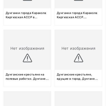
Дунганки города Каракола
Дунганки города Каракола
Киргизская АССР в
...
Киргизская АССР.
...
Нет изображения
Нет изображения
Дунганские крестьяне на
Дунганские крестьяне,
полевых работах. Дунгане.
...
едущие в город. Дунгане.
...