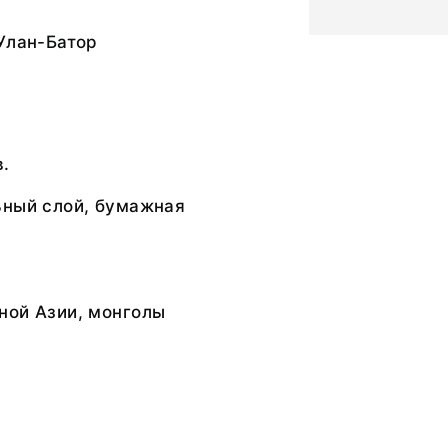
Улан-Батор
в.
ьный слой, бумажная
ной Азии, монголы