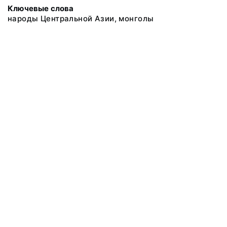
Ключевые слова
народы Центральной Азии, монголы
@ 2018 Музей антропологии и этнографии им. Петра Великого
(Кунсткамера) Российской академии наук
Все права защищены.
Условия использования материалов сайта
Отправить сообщение
Сообщение об ошибке
Перейти на сайт музея