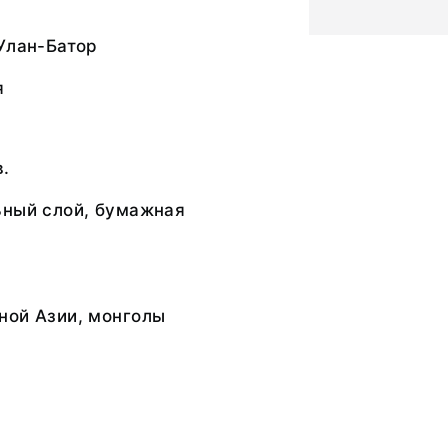
Улан-Батор
я
в.
ьный слой, бумажная
ной Азии, монголы