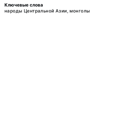
Ключевые слова
народы Центральной Азии, монголы
@ 2018 Музей антропологии и этнографии им. Петра Великого
(Кунсткамера) Российской академии наук
Все права защищены.
Условия использования материалов сайта
Отправить сообщение
Сообщение об ошибке
Перейти на сайт музея