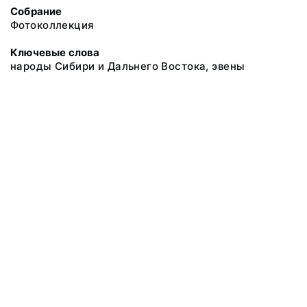
Собрание
Фотоколлекция
Ключевые слова
народы Сибири и Дальнего Востока, эвены
@ 2018 Музей антропологии и этнографии им. Петра Великого
(Кунсткамера) Российской академии наук
Все права защищены.
Условия использования материалов сайта