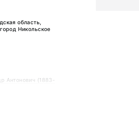
дская область,
 город Никольское
р Антонович (1883-
р Антонович (1883-
ный слой, стеклянная