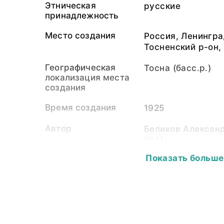
Этническая
русские
принадлежность
Место создания
Россия, Ленингра
Тосненский р-он,
Географическая
Тосна (басс.р.)
локализация места
создания
Время создания
1925
Автор
Беликов Александ
1941)
Показать больше
Собиратель-частное
Беликов Александ
лицо
1941)
Материал
светочувствитель
пластина