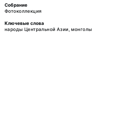
Собрание
Фотоколлекция
Ключевые слова
народы Центральной Азии, монголы
@ 2018 Музей антропологии и этнографии им. Петра Великого
(Кунсткамера) Российской академии наук
Все права защищены.
Условия использования материалов сайта