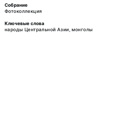
Собрание
Фотоколлекция
Ключевые слова
народы Центральной Азии, монголы
@ 2018 Музей антропологии и этнографии им. Петра Великого
(Кунсткамера) Российской академии наук
Все права защищены.
Условия использования материалов сайта