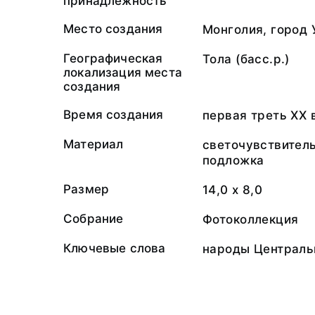
принадлежность
Место создания
Монголия, город 
Географическая
Тола (басс.р.)
локализация места
создания
Время создания
первая треть ХХ 
Материал
светочувствител
подложка
Размер
14,0 х 8,0
Собрание
Фотоколлекция
Ключевые слова
народы Централь