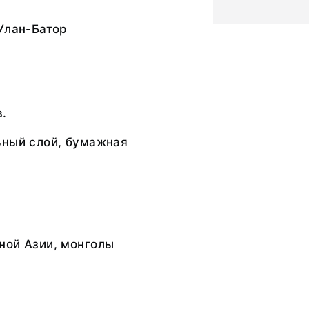
Улан-Батор
в.
ьный слой, бумажная
ной Азии, монголы