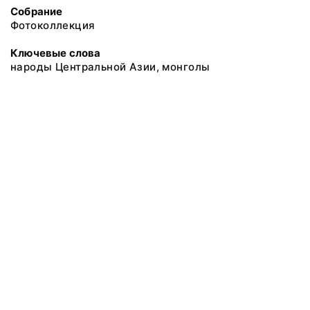
Собрание
Фотоколлекция
Ключевые слова
народы Центральной Азии, монголы
@ 2018 Музей антропологии и этнографии им. Петра Великого
(Кунсткамера) Российской академии наук
Все права защищены.
Условия использования материалов сайта