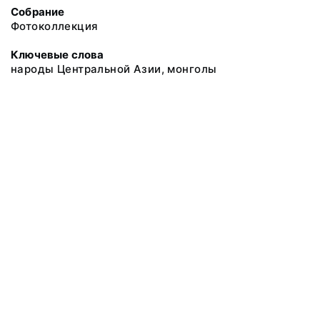
Собрание
Фотоколлекция
Ключевые слова
народы Центральной Азии, монголы
@ 2018 Музей антропологии и этнографии им. Петра Великого
(Кунсткамера) Российской академии наук
Все права защищены.
Условия использования материалов сайта