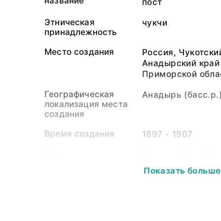
название
пост
Этническая
чукчи
принадлежность
Место создания
Россия, Чукотски
Анадырский край
Приморской обла
Географическая
Анадырь (басс.р.
локализация места
создания
Время создания
1897 - 1907
Автор
Калинин Иван Се
Показать больше
Собиратель-частное
Калинин Иван Се
лицо
Материал
светочувствител
подложка