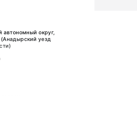
й автономный округ,
 (Анадырский уезд
сти)
)
ргеевич
ргеевич
ьный слой, бумажная