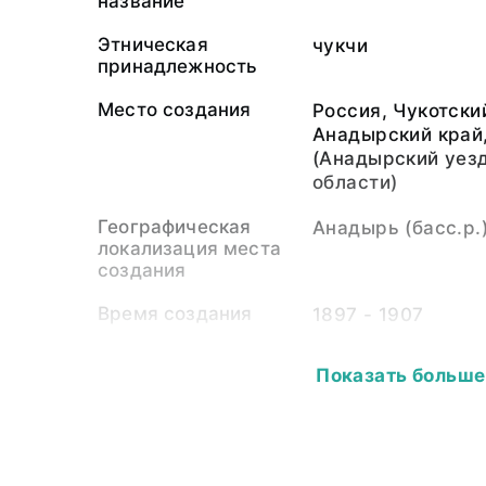
название
Этническая
чукчи
принадлежность
Место создания
Россия, Чукотски
Анадырский край,
(Анадырский уез
области)
Географическая
Анадырь (басс.р.
локализация места
создания
Время создания
1897 - 1907
Автор
Калинин Иван Се
Показать больше
Собиратель-частное
Калинин Иван Се
лицо
Материал
светочувствител