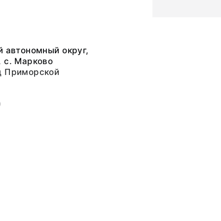
й автономный округ,
 с. Марково
д Приморской
)
ргеевич
ргеевич
ьный слой, бумажная