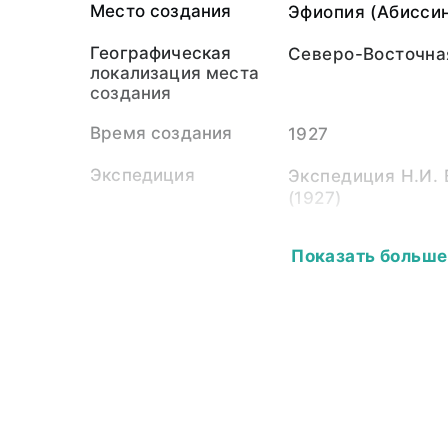
Место создания
Эфиопия (Абиссин
Географическая
Северо-Восточна
локализация места
создания
Время создания
1927
Экспедиция
Экспедиция Н.И.
(1927)
Собиратель-частное
Вавилов Николай 
Показать больше
лицо
1887 - 26 января 
Материал
светочувствител
подложка
Размер
11х17 см
Собрание
Фотоколлекция