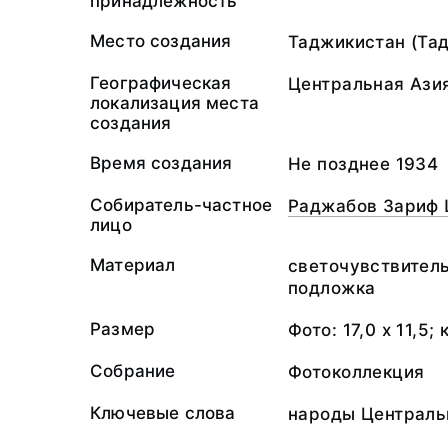
принадлежность
Место создания
Таджикистан (Та
Географическая
Центральная Ази
локализация места
создания
Время создания
Не позднее 1934
Собиратель-частное
Раджабов Зариф
лицо
Материал
светочувствител
подложка
Размер
Фото: 17,0 х 11,5; 
Собрание
Фотоколлекция
Ключевые слова
народы Централь