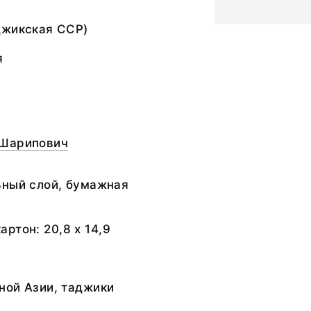
джикская ССР)
я
 Шарипович
ьный слой, бумажная
картон: 20,8 х 14,9
ной Азии, таджики