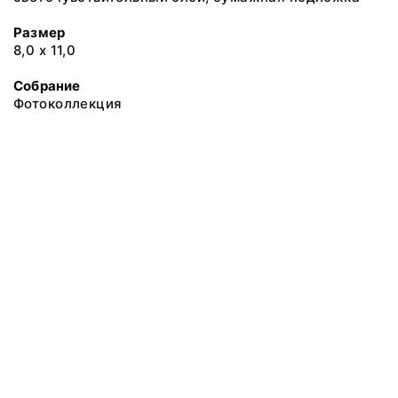
Размер
8,0 х 11,0
Собрание
Фотоколлекция
@ 2018 Музей антропологии и этнографии им. Петра Великого
(Кунсткамера) Российской академии наук
Все права защищены.