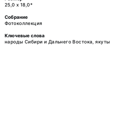
25,0 х 18,0*
Собрание
Фотоколлекция
Ключевые слова
народы Сибири и Дальнего Востока, якуты
@ 2018 Музей антропологии и этнографии им. Петра Великого
(Кунсткамера) Российской академии наук