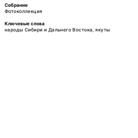
Собрание
Фотоколлекция
Ключевые слова
народы Сибири и Дальнего Востока, якуты
@ 2018 Музей антропологии и этнографии им. Петра Великого
(Кунсткамера) Российской академии наук
Все права защищены.
Условия использования материалов сайта